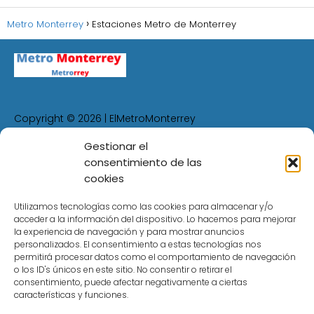
Metro Monterrey
Estaciones Metro de Monterrey
Copyright © 2026 | ElMetroMonterrey
Gestionar el
consentimiento de las
Política de Privacidad
cookies
Política de Cookies
Utilizamos tecnologías como las cookies para almacenar y/o
Aviso Legal
acceder a la información del dispositivo. Lo hacemos para mejorar
Contacto
la experiencia de navegación y para mostrar anuncios
personalizados. El consentimiento a estas tecnologías nos
permitirá procesar datos como el comportamiento de navegación
La información que se muestra en
o los ID's únicos en este sitio. No consentir o retirar el
consentimiento, puede afectar negativamente a ciertas
ElMetroMonterrey.com
es sólo informativa para
características y funciones.
todos los usuarios que desean conocer toda la