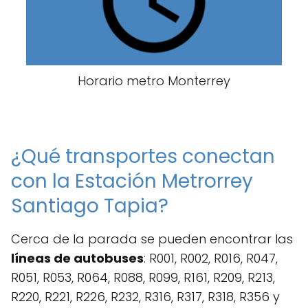
Horario metro Monterrey
¿Qué transportes conectan
con la Estación Metrorrey
Santiago Tapia?
Cerca de la parada se pueden encontrar las
líneas de autobuses
: R001, R002, R016, R047,
R051, R053, R064, R088, R099, R161, R209, R213,
R220, R221, R226, R232, R316, R317, R318, R356 y