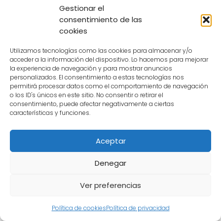
Gestionar el
¿Cuál es el horario que
consentimiento de las
cookies
tiene?
¿En esta parada se puede
Utilizamos tecnologías como las cookies para almacenar y/o
acceder a la información del dispositivo. Lo hacemos para mejorar
realizar intercambio con otro
la experiencia de navegación y para mostrar anuncios
sistema de transporte público?
personalizados. El consentimiento a estas tecnologías nos
permitirá procesar datos como el comportamiento de navegación
o los ID's únicos en este sitio. No consentir o retirar el
¿Cuál es la iconografía que se
consentimiento, puede afectar negativamente a ciertas
muestra de esta parada de
características y funciones.
metro?
Aceptar
¿Cómo recibe su nombre la
estación Padre Mier en Monterrey?
Denegar
¿Qué hay en las proximidades
Ver preferencias
de esta parada para visitar?
¿Cómo puedo llegar al metro
Política de cookies
Política de privacidad