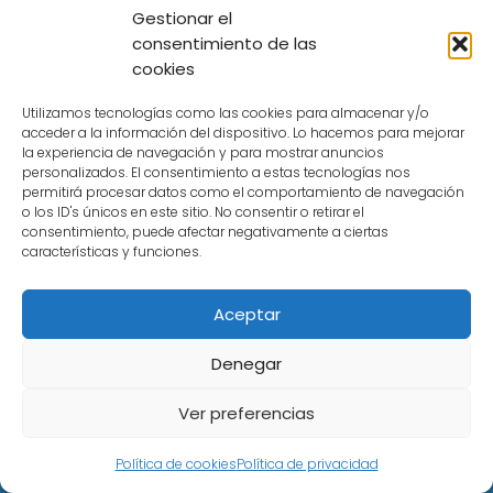
Gestionar el
consentimiento de las
cookies
Metro Monterrey
Tarjeta FERIA Universitaria
Utilizamos tecnologías como las cookies para almacenar y/o
acceder a la información del dispositivo. Lo hacemos para mejorar
la experiencia de navegación y para mostrar anuncios
personalizados. El consentimiento a estas tecnologías nos
permitirá procesar datos como el comportamiento de navegación
o los ID's únicos en este sitio. No consentir o retirar el
consentimiento, puede afectar negativamente a ciertas
Copyright © 2026 | ElMetroMonterrey
características y funciones.
Aceptar
Política de Privacidad
Política de Cookies
Denegar
Aviso Legal
Ver preferencias
Contacto
Política de cookies
Política de privacidad
La información que se muestra en