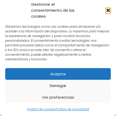
Gestionar el
Tarjeta Feria Monterrey
, avísanos para
consentimiento de las
poder subsanar el error.
cookies
Además, si has utilizado este servicio de
Utilizamos tecnologías como las cookies para almacenar y/o
acceder a la información del dispositivo. Lo hacemos para mejorar
transporte público coméntanos tu
la experiencia de navegación y para mostrar anuncios
experiencia, con los centros de tarjeta feria,
personalizados. El consentimiento a estas tecnologías nos
permitirá procesar datos como el comportamiento de navegación
seguro que otros usuarios agradecerán tu
o los ID's únicos en este sitio. No consentir o retirar el
experiencia.
consentimiento, puede afectar negativamente a ciertas
características y funciones.
Deja una respuesta
Aceptar
Denegar
Ver preferencias
Política de cookies
Política de privacidad