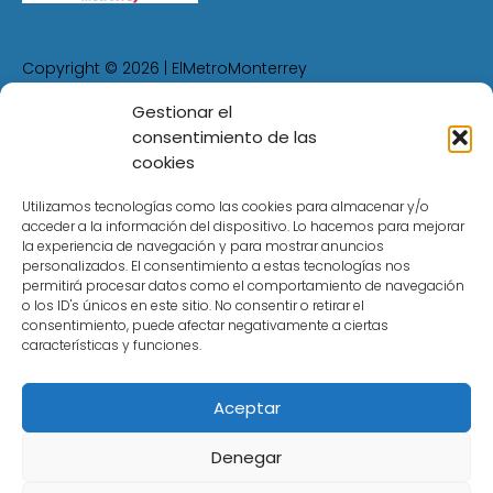
Copyright © 2026 | ElMetroMonterrey
Gestionar el
consentimiento de las
Política de Privacidad
cookies
Política de Cookies
Aviso Legal
Utilizamos tecnologías como las cookies para almacenar y/o
acceder a la información del dispositivo. Lo hacemos para mejorar
Contacto
la experiencia de navegación y para mostrar anuncios
personalizados. El consentimiento a estas tecnologías nos
permitirá procesar datos como el comportamiento de navegación
La información que se muestra en
o los ID's únicos en este sitio. No consentir o retirar el
consentimiento, puede afectar negativamente a ciertas
ElMetroMonterrey.com
es sólo informativa para
características y funciones.
todos los usuarios que desean conocer toda la
información relacionada con el servicio de metro
de Monterrey.
Aceptar
Denegar
Debe de conocer que
no somos la web oficial
del